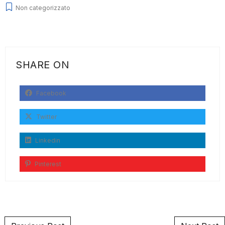
Non categorizzato
SHARE ON
Facebook
Twitter
Linkedin
Pinterest
Post navigation