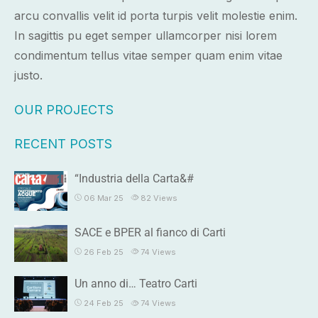
arcu convallis velit id porta turpis velit molestie enim.
In sagittis pu eget semper ullamcorper nisi lorem
condimentum tellus vitae semper quam enim vitae
justo.
OUR PROJECTS
RECENT POSTS
“Industria della Carta&#
06 Mar 25
82
Views
SACE e BPER al fianco di Carti
26 Feb 25
74
Views
Un anno di… Teatro Carti
24 Feb 25
74
Views