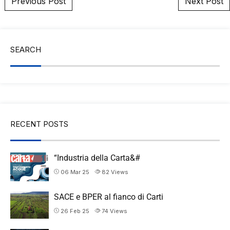
Previous Post
Next Post
SEARCH
RECENT POSTS
“Industria della Carta&#
06 Mar 25
82
Views
SACE e BPER al fianco di Carti
26 Feb 25
74
Views