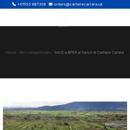
+01553 887308
orders@cartierecarrara.uk
Home
›
Non categorizzato
›
SACE e BPER al fianco di Cartiere Carrara